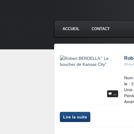
ACCUEIL
CONTACT
Robe
28 Avr
Nom 
le : 
Unis 
…
Pénit
Amér
Lire la suite