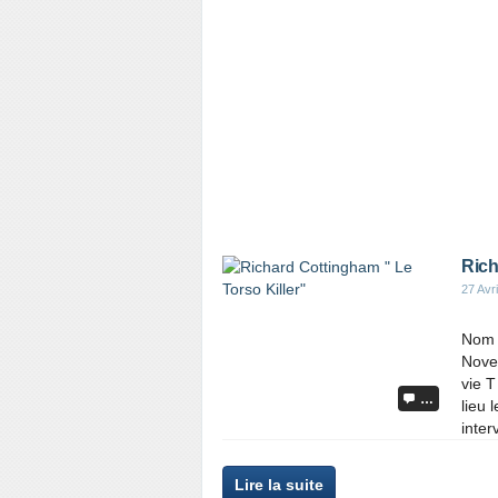
Rich
27 Avr
Nom 
Nove
vie 
…
lieu 
inter
Lire la suite