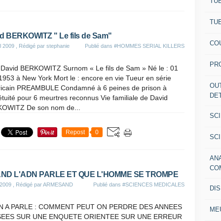
TU
TU
d BERKOWITZ " Le fils de Sam"
CO
il 2009
, Rédigé par stephanie
Publié dans
#HOMMES SERIAL KILLERS
PR
David BERKOWITZ Surnom « Le fils de Sam » Né le : 01
1953 à New York Mort le : encore en vie Tueur en série
OU
icain PREAMBULE Condamné à 6 peines de prison à
DE
tuité pour 6 meurtres reconnus Vie familiale de David
OWITZ De son nom de...
SC
Repost
0
SC
AN
CO
ND L'ADN PARLE ET QUE L'HOMME SE TROMPE
 2009
, Rédigé par ARMESAND
Publié dans
#SCIENCES MEDICALES
DI
N A PARLE : COMMENT PEUT ON PERDRE DES ANNEES
ME
SEES SUR UNE ENQUETE ORIENTEE SUR UNE ERREUR