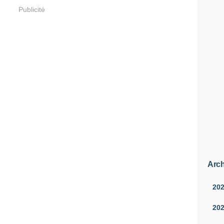
Publicité
Arch
20
20