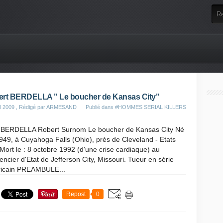
rt BERDELLA " Le boucher de Kansas City"
il 2009
, Rédigé par ARMESAND
Publié dans
#HOMMES SERIAL KILLERS
BERDELLA Robert Surnom Le boucher de Kansas City Né
1949, à Cuyahoga Falls (Ohio), près de Cleveland - Etats
Mort le : 8 octobre 1992 (d'une crise cardiaque) au
encier d'Etat de Jefferson City, Missouri. Tueur en série
icain PREAMBULE...
Repost
0