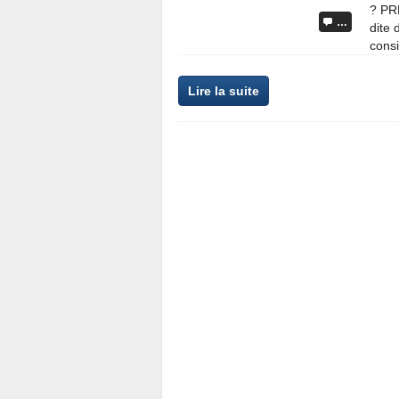
? PR
…
dite 
consi
Lire la suite