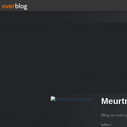
Meurtr
Blog où vous p
killers