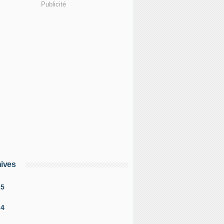
Publicité
ives
25
24