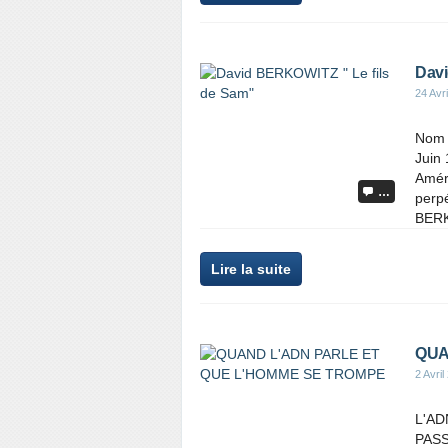
Davi
24 Avr
Nom 
Juin 
Amér
…
perpé
BERK
Lire la suite
QUA
2 Avril
L'AD
PAS