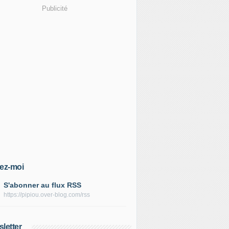
Publicité
ez-moi
S'abonner au flux RSS
https://pipiou.over-blog.com/rss
letter