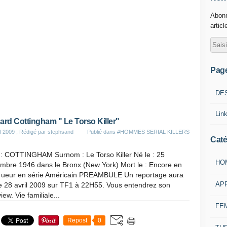
Abonn
articl
Pag
DE
Lin
ard Cottingham " Le Torso Killer"
il 2009
, Rédigé par stephsand
Publié dans
#HOMMES SERIAL KILLERS
Caté
: COTTINGHAM Surnom : Le Torso Killer Né le : 25
HO
mbre 1946 dans le Bronx (New York) Mort le : Encore en
T ueur en série Américain PREAMBULE Un reportage aura
AP
le 28 avril 2009 sur TF1 à 22H55. Vous entendrez son
view. Vie familiale...
FE
Repost
0