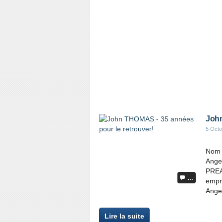
John
5 Octo
Nom 
Angel
PREA
…
empri
Ange
Lire la suite