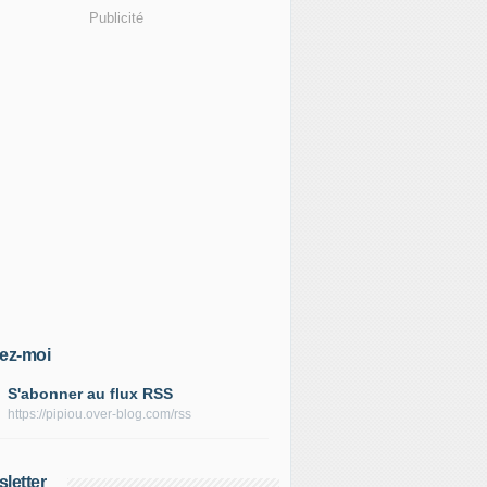
Publicité
ez-moi
S'abonner au flux RSS
https://pipiou.over-blog.com/rss
letter