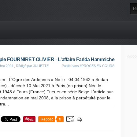
le FOURNIRET-OLIVIER - L'affaire Farida Hammiche
bre 2024
, Rédigé par JULIETTE
Publié dans
#PROCES EN COURS
om : L'Ogre des Ardennes » Né le : 04.04.1942 à Sedan
ce) - décédé 10 Mai 2021 à Paris (en prison) Née le :
.1948 à Tours (France) Tueurs en série Belge L'article sur
ndamnation en mai 2008, à la prison à perpétuité pour le
re...
Repost
0