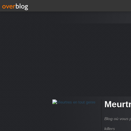
Meurtr
Blog où vous p
killers