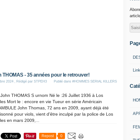
Abonn
articl
Pag
DE
Lin
 THOMAS - 35 années pour le retrouver!
bre 2024
, Rédigé par STPEH3
Publié dans
#HOMMES SERIAL KILLERS
Caté
John THOMAS S urnom Né le :26 Juillet 1936 à Los
HO
es Mort le : encore en vie Tueur en série Américain
MBULE John Thomas, 72 ans en 2009, ayant déjà été
AP
sonné pour viols, vient d'être inculpé par la police de Los
les en mars 2009,...
FE
Repost
0