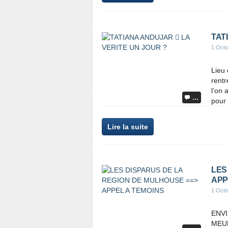
TAT
1 Octo
Lieu 
rentr
l’on 
…
pour 
Lire la suite
LES
APP
1 Octo
ENV
MEUR