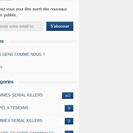
ez-vous pour être averti des nouveaux
es publiés.
es
S GENS COMME NOUS ?
ks
gories
MMES SERIAL KILLERS
40
PEL A TEMOINS
9
MMES SERIAL KILLERS
9