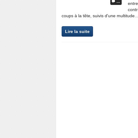
…
entr
contr
coups à la tête, suivis d'une multitude..
Lire la suite