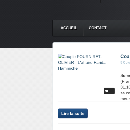
ACCUEIL
CONTACT
Coup
5 Octo
Surn
(Fran
31.10
…
sa co
meurt
Lire la suite