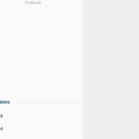
Publicité
ives
25
24