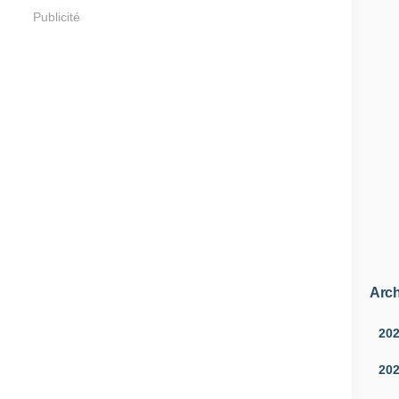
Publicité
Arch
20
20