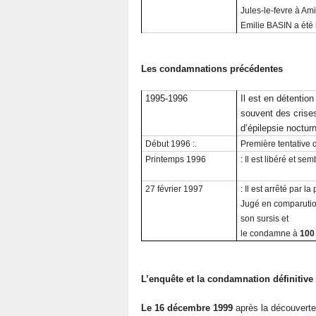
Jules-le-fevre à Am
Emilie BASIN a été
Les condamnations précédentes
1995-1996
Il est en détention
souvent des crises
d’épilepsie noctur
Début 1996 :.
Première tentative d
Printemps 1996
: Il est libéré et se
27 février 1997
: Il est arrêté par l
Jugé en comparution
son sursis et
le condamne à
100 
L’enquête et la condamnation définitive
Le 16 décembre 1999
après la découverte