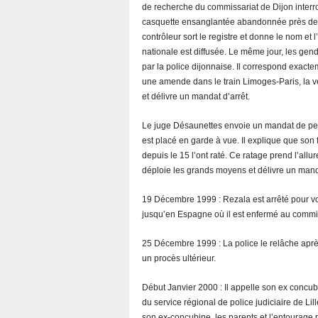
de recherche du commissariat de Dijon interro
casquette ensanglantée abandonnée près de la
contrôleur sort le registre et donne le nom et
nationale est diffusée. Le même jour, les ge
par la police dijonnaise. Il correspond exactem
une amende dans le train Limoges-Paris, la vei
et délivre un mandat d’arrêt.
Le juge Désaunettes envoie un mandat de perqu
est placé en garde à vue. Il explique que son f
depuis le 15 l’ont raté. Ce ratage prend l’all
déploie les grands moyens et délivre un manda
19 Décembre 1999 : Rezala est arrêté pour vo
jusqu’en Espagne où il est enfermé au commiss
25 Décembre 1999 : La police le relâche aprè
un procès ultérieur.
Début Janvier 2000 : Il appelle son ex concubi
du service régional de police judiciaire de Lil
son ex-concubine, les parents et l’entourage 