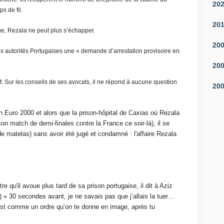
20
 de fil.
20
ue, Rezala ne peut plus s’échapper.
20
ux autorités Portugaises une « demande d’arrestation provisoire en
20
if. Sur les conseils de ses avocats, il ne répond à aucune question
20
n Euro 2000 et alors que la prison-hôpital de Caxias où Rezala
son match de demi-finales contre la France ce soir-là), il se
 de matelas) sans avoir été jugé et condamné : l'affaire Rezala
e qu'il avoue plus tard de sa prison portugaise, il dit à Aziz
 « 30 secondes avant, je ne savais pas que j’allais la tuer…
’est comme un ordre qu’on te donne en image, après tu