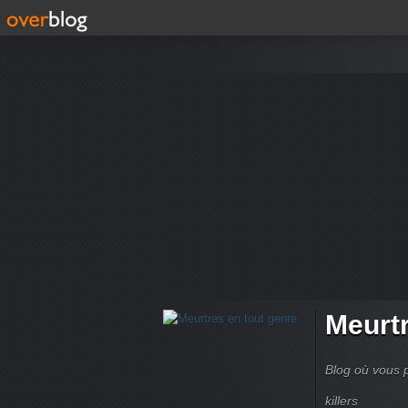
Meurtr
Blog où vous p
killers