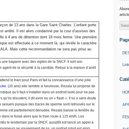
Abonn
articl
garçon de 13 ans dans la Gare Saint Charles. L’enfant porte
est arrêté. Il est alors condamné par la cour d’assises des
lle à 4 ans de détention dont 18 mois ferme. Une première
Pag
que est effectuée à ce moment là, qui révèle le caractère
ALA. Mais cette recommandation ne sera pas prise au
DE
à une bagarre avec des vigiles de la SNCF. Il sort son
Lin
 agent de la sécurité à la carotide. Retour à la maison d’arrêt
Caté
attend le train pour Paris et fait la connaissance d’une jolie
acke
. (20 ans) elle semble si heureuse, Rezala lui propose de
HO
i indique qu’il faut s’installer dans un endroit isolé pour ne pas
s qu’ils discutent, il dit avoir eu un « flash ». Il lui a sans doute
 sexuels puisque des traces de sperme sont retrouvés sur le
AP
emme est partiellement dénudée. Rezala baisse la fenêtre du
 dans le fossé alors que le train roule à 125 km/h. Les
FE
tés le lendemain par la SNCF, aussitôt est lancé un appel à
oyageurs se souviennent de lui, un portrait robot est alors