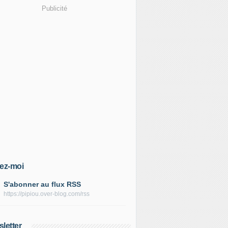
Publicité
ez-moi
S'abonner au flux RSS
https://pipiou.over-blog.com/rss
letter