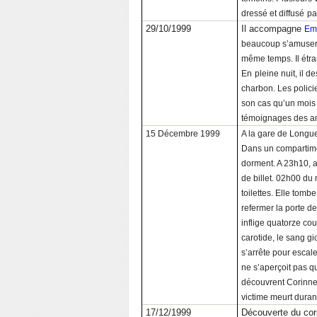
dressé et diffusé
pa
29/10/1999
Il accompagne
Emi
beaucoup s’amuser et
même temps. Il étra
En
pleine nuit, il 
charbon. Les policie
son cas qu’un mois 
témoignages des am
15 Décembre 1999
A la gare de Longuea
Dans un compartime
dorment. A 23h10, ap
de billet. 02h00 du
toilettes. Elle tomb
refermer la porte de
inflige quatorze co
carotide, le sang gi
s’arrête pour escale
ne s’aperçoit pas q
découvrent Corinne, 
victime meurt duran
17/12/1999
Découverte du cor