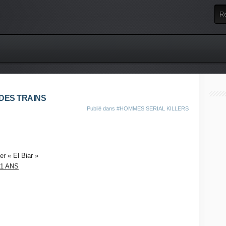
 DES TRAINS
Publié dans
#HOMMES SERIAL KILLERS
er « El Biar »
21 ANS