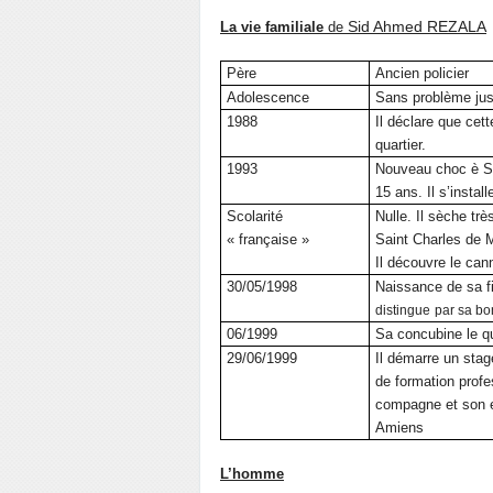
Sid Ahmed REZALA
La vie familiale
de
Père
Ancien policier
Adolescence
Sans problème jus
1988
Il déclare que cett
quartier.
1993
Nouveau choc
è
S
15 ans. Il s’instal
Scolarité
Nulle. Il sèche trè
« française »
Saint Charles de M
Il découvre le can
30/05/1998
Naissance de sa fi
distingue
par sa bo
06/1999
Sa concubine le qu
29/06/1999
Il démarre un stag
de formation profe
compagne et son e
Amiens
L’homme