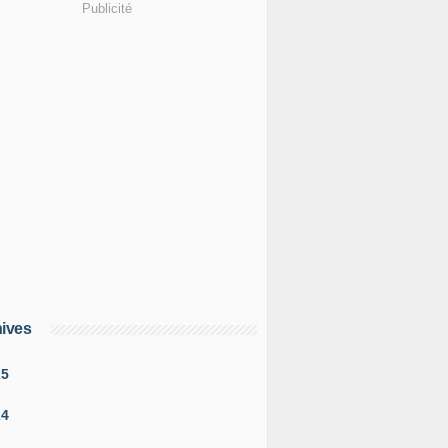
Publicité
ives
25
24