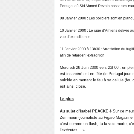
Portugal où Sid Ahmed Rezala passe ses coups
08 Janvier 2000 : Les policiers sont en planq
10 Janvier 2000 : Le juge d’Amiens délivre a
vue d’extradition ».
11 Janvier 2000 à 13h30 : Arrestation du fugit
afin de retarder l’extradition.
Mercredi 28 Juin 2000 vers 23h00 : en plei
est incarcéré est en fête (le Portugal joue 
suicide en mettant le feu à sa cellule (feu
est ainsi close.
Le plus
Au sujet d’isabel PEACKE
è
Sur ce meurtr
Zemmouri (journaliste au Figaro Magazine )
c’est comme un flash, tu la vois morte, c
l’exécutes… »