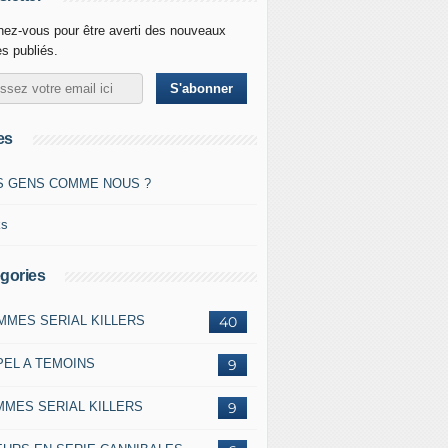
ez-vous pour être averti des nouveaux
es publiés.
es
S GENS COMME NOUS ?
ks
gories
MMES SERIAL KILLERS
40
PEL A TEMOINS
9
MMES SERIAL KILLERS
9