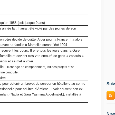
qu’en 1988 (soit jusque 9 ans)
e année là , il aurait été violé par des jeunes de son
on père décide de quitter Alger pour la France. Il a alors
le avec sa famille à Marseille durant l’été 1994.
s souvent les cours. Il erre tous les jours dans la Gare
arseille et devient très vite entouré de gens « zonards ».
nabis et se met à voler.
lle.
, il change de comportement, fait des projets et se
nne conduite.
itte.
e pour obtenir un brevet de serveur en hôtellerie au centre
Suiv
ssionnelle pour adultes d’Amiens. Il voit souvent son ex-
nfant (Nadia et Sara Yasmina Abdelmalek), installés à
News