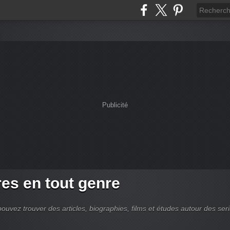
Publicité
es en tout genre
ouvez trouver des articles, biographies, films et études autour des seri