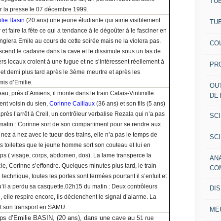
TU
r la presse le 07 décembre 1999.
lie Basin
(20 ans) une jeune étudiante qui aime visiblement
TU
 faire la fête ce qui a tendance à le dégoûter à le fasciner en
nglera Emile au cours de cette soirée mais ne la violera pas.
CO
descend le cadavre dans la cave et le dissimule sous un tas de
rs locaux croient à une fugue et ne s’intéressent réellement à
PR
et demi plus tard après le 3
ème
meurtre et après les
is d’Emilie.
OU
u, près d’Amiens, il monte dans le train Calais-Vintimille.
DE
nt voisin du sien,
Corinne Caillaux
(36 ans) et son fils (5 ans)
rès l’arrêt à Creil, un contrôleur verbalise Rezala qui n’a pas
SC
 matin : Corinne sort de son compartiment pour se rendre aux
e nez à nez avec le tueur des trains, elle n’a pas le temps de
SC
s toilettes que le jeune homme sort son couteau et lui en
ups ( visage, corps, abdomen, dos). La lame transperce la
AN
cle, Corinne s’effondre. Quelques minutes plus tard, le train
CO
 technique, toutes les portes sont fermées pourtant il s’enfuit et
u’il a perdu sa casquette.02h15 du matin : Deux contrôleurs
DI
elle respire encore, ils déclenchent le signal d’alarme. La
t son transport en SAMU.
ME
ps d’Emilie BASIN, (20 ans), dans une cave au
51 rue