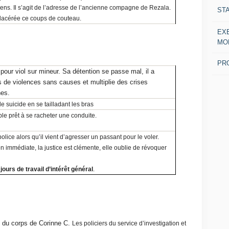
iens. Il s’agit de l’adresse de l’ancienne compagne de Rezala.
ST
 lacérée ce coups de couteau.
EX
MO
PR
 pour viol sur mineur. Sa détention se passe mal, il a
 de violences sans causes et multiplie des crises
nes.
e suicide en se tailladant les bras
mble prêt à se racheter une conduite.
a police alors qu’il vient d’agresser un passant pour le voler.
 immédiate, la justice est clémente, elle oublie de révoquer
jours de travail d’intérêt général
.
 du corps de Corinne C.
Les policiers du service d’investigation et