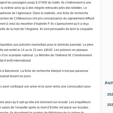
gent les passagers jusqu’à 07h00 du matin. Ils s’intéressent à une
 victime ainsi qu’à des mégots retrouvés près des toilettes. Le
 l’adresse de l’agresseur. Dans la matinée, une fiche de recherche
ndarmes de Châteauroux ont pris connaissance du signalement diffusé
ent à celui du meurtrier d’Isabelle P. Ils s’aperçoivent qu’il a reçu
lle de la mort de l’Anglaise. Ils sont persuadés de tenir le coupable
isition aux policiers marseillais pour le domicile parental. Le père
ils est rentré le 14 ou le 15 vers 18h30. Les policiers en planque
ure d’un scandale national. Le Ministre de l’Intérieur M. Chevènement
t d’arrêt international.
l à Barcelone. La fiche de recherche Interpol n’est pas parvenue
ariat durant six jours.
Arch
s avoir confisqué son arme et lui avoir remis une convocation pour
20
ne alors qu’il sait qu’elle est sûrement sur écoute. Les enquêteurs
20
le saisis de l’enquête après la mort d’Emilie ont placé sur écoutes :
proche. Ils récupèrent le numéro de téléphone de la cabine du