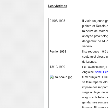
Les victimes
21/03/1993
Il viole un jeune 
plainte et Rezala 
mineurs de Marsei
analyse psychologi
dangereux de REZ
sérieux.
Février 1998
Il se retrouve mêlé 
couteau et blesse un
de Luynes.
13/10/1999
Peu avant minuit, il 
Anglaise
Isabel Pe
fumer un joint. Il lu
se faire repérer. Alor
imposé des rapports
siège où la jeune f
wagon et la balance
gendarmes sont aler
témoins. Plusieurs v