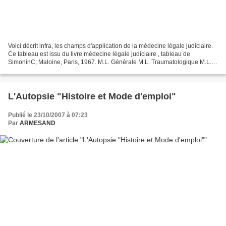
Voici décrit infra, les champs d'application de la médecine légale judiciaire.
Ce tableau est issu du livre médecine légale judiciaire , tableau de
SimoninC; Maloine, Paris, 1967. M.L. Générale M.L. Traumatologique M.L.
Sexuelle M.L. Toxicologique M.L....
L'Autopsie "Histoire et Mode d'emploi"
Publié le 23/10/2007 à 07:23
Par
ARMESAND