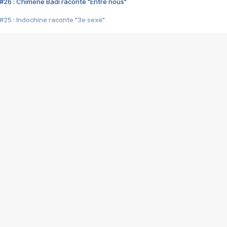
#26 : Chimène Badi raconte "Entre nous"
#25 : Indochine raconte "3e sexe"
#24 : Zaho raconte "C'est chelou"
#23 : Patrick Bruel raconte "Au café des délices"
#22 : Kyo raconte "Le chemin"
#21 : Nolwenn Leroy raconte "Cassé"
#20 : Patrick Hernandez raconte "Born to be alive"
#19 : Lorie raconte "Près de moi"
#18 : Michael Jones raconte "A nos actes manqués" (avec Jean-Jacque
#17 : Khaled raconte "Aïcha"
#16 : Corneille raconte "Parce qu'on vient de loin"
#15 : Indochine raconte "L'aventurier"
14 : Lorie raconte "Sur un air latino"