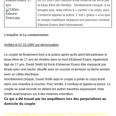
Edward Evans, 17
06.10.1965.Son meurtre a été observé de force par
ans
le beau frère de Hindley . Terriblement choqué, il ne
bougea pas, aida même à « cacher » le corps, puis
s’enfuit et appela la police. C’est « grâce » à lui que
le couple maléfique stoppera son parcours criminel.
Edward Evans était homosexuel.
L’enquête
et La condamnation
Arrêtés le 07.10.1965 sur dénonciation
.
Le couple fut finalement livré à la justice après qu'ils aient fait participer le
beau-frère de 17 ans de Hindley dans la mort d'Edward Evans, également
âgé de 17 ans. David Smith fut forcé d'observer Evans être massacré par
Brady avec une hache, étouffé avec un coussin et terminer sa tâche sinistre
avec un câble électrique.
Horriblement choqué, David Smith aida le couple à porter le corps ficelé
dans une chambre à coucher. Puis, terrifié, il s'enfuya et appela la police. Le
couple lui avait raconté en détails les autres meurtres auparavant, mais
Smith avait toujours cru à des histoires inventées.
Ce qui a été trouvé par les enquêteurs lors des perquisitions au
domicile du couple
- Une bibliothèque fournie, composée pour l’essentiel d’œuvres de Sade et