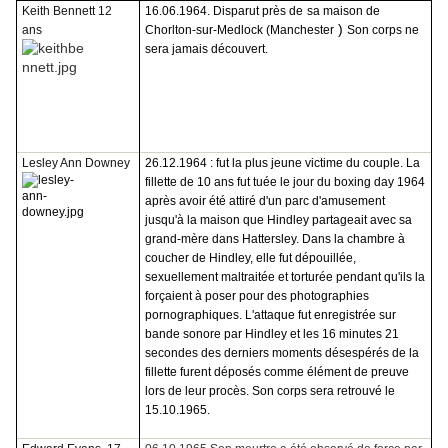
Keith Bennett 12
16.06.1964. Disparut près de
sa maison de
)
ans
Chorlton-sur-Medlock (Manchester
Son corps ne
sera jamais découvert.
Lesley Ann Downey
26.12.1964 : fut la plus jeune victime du couple. La
fillette de 10 ans fut tuée le jour du boxing day 1964
après avoir été attiré d'un parc d'amusement
jusqu'à la maison que Hindley partageait avec sa
grand-mère dans Hattersley. Dans la chambre à
coucher de Hindley, elle fut dépouillée,
sexuellement maltraitée et torturée pendant qu'ils la
forçaient à poser pour des photographies
pornographiques. L'attaque fut enregistrée sur
bande sonore par Hindley et les 16 minutes 21
secondes des derniers moments désespérés de la
fillette furent déposés comme élément de preuve
lors de leur procès. Son corps sera retrouvé le
15.10.1965.