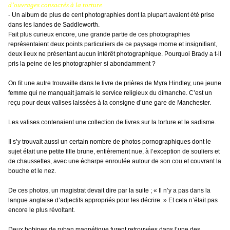
d’ouvrages consacrés à la torture.
- Un album de plus de cent photographies dont la plupart avaient été prise
dans les landes de Saddleworth.
Fait plus curieux encore, une grande partie de ces photographies
représentaient deux points particuliers de ce paysage morne et insignifiant,
deux lieux ne présentant aucun intérêt photographique. Pourquoi Brady a t-il
pris la peine de les photographier si abondamment ?
On fit une autre trouvaille dans le livre de prières de Myra Hindley, une jeune
femme qui ne manquait jamais le service religieux du dimanche. C’est un
reçu pour deux valises laissées à la consigne d’une gare de Manchester.
Les valises contenaient une collection de livres sur la torture et le sadisme.
Il s’y trouvait aussi un certain nombre de photos pornographiques dont le
sujet était une petite fille brune, entièrement nue, à l’exception de souliers et
de chaussettes, avec une écharpe enroulée autour de son cou et couvrant la
bouche et le nez.
De ces photos, un magistrat devait dire par la suite ; « Il n’y a pas dans la
langue anglaise d’adjectifs appropriés pour les décrire. » Et cela n’était pas
encore le plus révoltant.
Deux bobines de ruban magnétique furent retrouvées dans l’une des