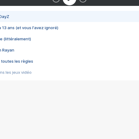
 DayZ
 a 13 ans (et vous l'avez ignoré)
e (littéralement)
im Rayan
 toutes les règles
s les jeux vidéo
us choquant de Rockstar ? - Le scandale BULLY
e plus moche de Steam
du RÊVE tourne au CAUCHEMAR
pendant 8 heures
it… à tort