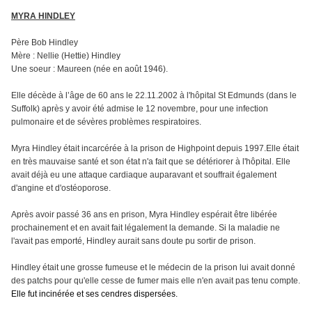
MYRA HINDLEY
Père Bob Hindley
Mère : Nellie (Hettie) Hindley
Une soeur : Maureen (née en août 1946).
Elle décède à l’âge de 60 ans le 22.11.2002 à l'hôpital St Edmunds (dans le
Suffolk) après y avoir été admise le 12 novembre, pour une infection
pulmonaire et de sévères problèmes respiratoires.
Myra Hindley était incarcérée à la prison de Highpoint depuis 1997.Elle était
en très mauvaise santé et son état n'a fait que se détériorer à l'hôpital. Elle
avait déjà eu une attaque cardiaque auparavant et souffrait également
d'angine et d'ostéoporose.
Après avoir passé 36 ans en prison, Myra Hindley espérait être libérée
prochainement et en avait fait légalement la demande. Si la maladie ne
l'avait pas emporté, Hindley aurait sans doute pu sortir de prison.
Hindley était une grosse fumeuse et le médecin de la prison lui avait donné
des patchs pour qu'elle cesse de fumer mais elle n'en avait pas tenu compte.
Elle fut incinérée et ses cendres dispersées.