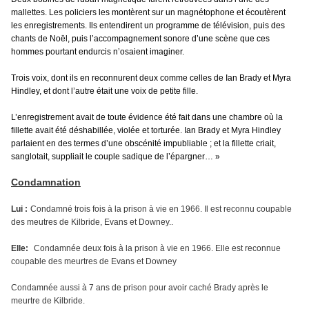
mallettes. Les policiers les montèrent sur un magnétophone et écoutèrent
les enregistrements. Ils entendirent un programme de télévision, puis des
chants de Noël, puis l’accompagnement sonore d’une scène que ces
hommes pourtant endurcis n’osaient imaginer.
Trois voix, dont ils en reconnurent deux comme celles de Ian Brady et Myra
Hindley, et dont l’autre était une voix de petite fille.
L’enregistrement avait de toute évidence été fait dans une chambre où la
fillette avait été déshabillée, violée et torturée. Ian Brady et Myra Hindley
parlaient en des termes d’une obscénité impubliable ; et la fillette criait,
sanglotait, suppliait le couple sadique de l’épargner… »
Condamnation
Lui :
Condamné trois fois à la prison à vie en 1966. Il est reconnu coupable
des meutres de Kilbride, Evans et Downey..
Elle:
Condamnée deux fois à la prison à vie en 1966. Elle est reconnue
coupable des meurtres de Evans et Downey
Condamnée aussi à 7 ans de prison pour avoir caché Brady après le
meurtre de Kilbride.