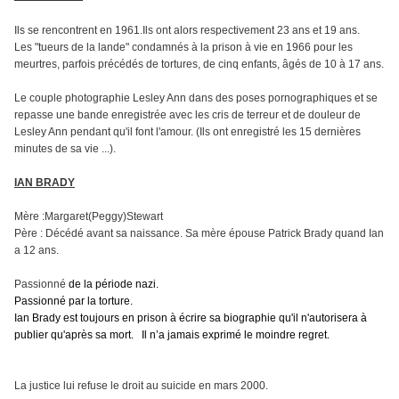
Ils se rencontrent en 1961.Ils ont alors respectivement 23 ans et 19 ans.
Les "tueurs de la lande" condamnés à la prison à vie en 1966 pour les
meurtres, parfois précédés de tortures, de cinq enfants, âgés de 10 à 17 ans.
Le couple photographie Lesley Ann dans des poses pornographiques et se
repasse une bande enregistrée avec les cris de terreur et de douleur de
Lesley Ann pendant qu'il font l'amour. (Ils ont enregistré les 15 dernières
minutes de sa vie ...).
IAN BRADY
Mère :Margaret(Peggy)Stewart
Père : Décédé avant sa naissance. Sa mère épouse Patrick Brady quand Ian
a 12 ans.
Passionné
de la période nazi.
Passionné par la torture.
Ian Brady est toujours en prison à écrire sa biographie qu'il n'autorisera à
publier qu'après sa mort.
Il n’a jamais exprimé le moindre regret.
La justice lui refuse le droit au suicide en mars 2000.