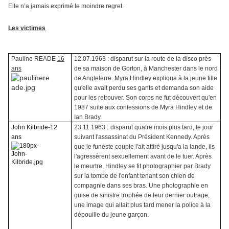
Elle n’a jamais exprimé le moindre regret.
Les victimes
Pauline READE
16
12.07.1963 : disparut sur la route de la disco près
ans
de sa maison de Gorton, à Manchester dans le nord
de Angleterre. Myra Hindley expliqua à la jeune fille
qu'elle avait perdu ses gants et demanda son aide
pour les retrouver. Son corps ne fut découvert qu'en
1987 suite aux confessions de Myra Hindley et de
Ian Brady.
John Kilbride-12
23.11.1963 :
disparut quatre mois plus tard, le jour
ans
suivant l'assassinat du Président Kennedy. Après
que le funeste couple l'ait attiré jusqu'a la lande, ils
l'agressèrent sexuellement avant de le tuer. Après
le meurtre, Hindley se fit photographier par Brady
sur la tombe de l'enfant tenant son chien de
compagnie dans ses bras. Une photographie en
guise de sinistre trophée de leur dernier outrage,
une image qui allait plus tard mener la police à la
dépouille du jeune garçon.