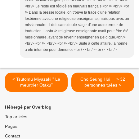
trente victimes virgule patients<br /> <br /> <br /> <br /> <br />
<br /> Le reste est rédigé en mauvais français.<br /> <br /> <br
/> Dans la presse locale, on trouve la trace d'une relation
lesbienne avec une religieuse enseignante, mais pas avec un
missionnaire. Il doit sans doute s'agir d'une autre erreur de
traduction. La<br /> religieuse enseignante avait peut-être été
missionnaire, avant de revenir enseigner en Belgique.<br />
<br /> <br /> <br /> <br /> <br /> Suite à cette affaire, la nonne
a été internée pour démence.<br /> <br /> <br /> <br />
< Tsutomu Miyazaki " Le
Cho Seung Hui ==> 32
meurtrier Otaku"
personnes tuées >
Hébergé par Overblog
Top articles
Pages
Contact