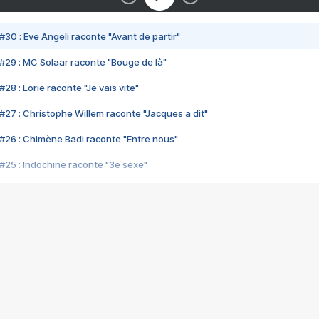
#30 : Eve Angeli raconte "Avant de partir"
#29 : MC Solaar raconte "Bouge de là"
28 : Lorie raconte "Je vais vite"
#27 : Christophe Willem raconte "Jacques a dit"
#26 : Chimène Badi raconte "Entre nous"
#25 : Indochine raconte "3e sexe"
#24 : Zaho raconte "C'est chelou"
#23 : Patrick Bruel raconte "Au café des délices"
#22 : Kyo raconte "Le chemin"
#21 : Nolwenn Leroy raconte "Cassé"
#20 : Patrick Hernandez raconte "Born to be alive"
#19 : Lorie raconte "Près de moi"