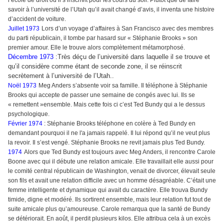
l’école de droit où il s’inscrivit pour les cours du soir. Plutôt que de faire
savoir à l’université de l’Utah qu’il avait changé d’avis, il inventa une histoire
d’accident de voiture.
Juillet 1973
Lors d’un voyage d’affaires à San Francisco avec des membres
du parti républicain, il tombe par hasard sur « Stéphanie Brooks » son
premier amour. Elle le trouve alors complètement métamorphosé.
Décembre 1973
:Très déçu de l’université dans laquelle il se trouve et
qu’il considère comme étant de seconde zone, il se réinscrit
secrètement à l’université de l’Utah..
Noël 1973
Meg Anders s’absente voir sa famille. Il téléphone à Stéphanie
Brooks qui accepte de passer une semaine de congés avec lui. Ils se
« remettent »ensemble. Mais cette fois ci c’est Ted Bundy qui a le dessus
psychologique.
Février 1974
: Stéphanie Brooks téléphone en colère à Ted Bundy en
demandant pourquoi il ne l'a jamais rappelé. Il lui répond qu’il ne veut plus
la revoir. Il s’est vengé. Stéphanie Brooks ne revit jamais plus Ted Bundy.
1974
Alors que Ted Bundy est toujours avec Meg Anders, il rencontre Carole
Boone avec qui il débute une relation amicale. Elle travaillait elle aussi pour
le comité central républicain de Washington, venait de divorcer, élevait seule
son fils et avait une relation difficile avec un homme désagréable. C’était une
femme intelligente et dynamique qui avait du caractère. Elle trouva Bundy
timide, digne et modéré. Ils sortirent ensemble, mais leur relation fut tout de
suite amicale plus qu’amoureuse. Carole remarqua que la santé de Bundy
se détériorait. En août, il perdit plusieurs kilos. Elle attribua cela à un excès