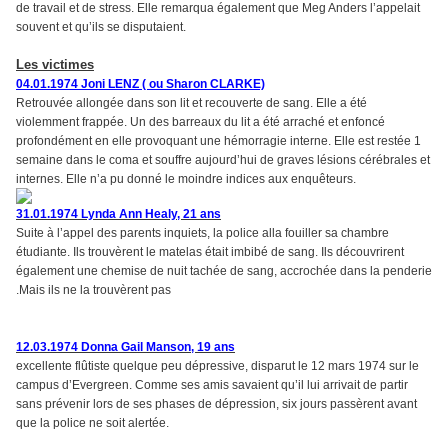
de travail et de stress. Elle remarqua également que Meg Anders l’appelait
souvent et qu’ils se disputaient.
Les victimes
04.01.1974 Joni LENZ ( ou Sharon CLARKE)
Retrouvée allongée dans son lit et recouverte de sang. Elle a été
violemment frappée. Un des barreaux du lit a été arraché et enfoncé
profondément en elle provoquant une hémorragie interne. Elle est restée 1
semaine dans le coma et souffre aujourd’hui de graves lésions cérébrales et
internes. Elle n’a pu donné le moindre indices aux enquêteurs.
31.01.1974 Lynda Ann Healy, 21 ans
Suite à l’appel des parents inquiets, la police alla fouiller sa chambre
étudiante. Ils trouvèrent le matelas était imbibé de sang. Ils découvrirent
également une chemise de nuit tachée de sang, accrochée dans la penderie
.Mais ils ne la trouvèrent pas
12.03.1974 Donna Gail Manson, 19 ans
excellente flûtiste quelque peu dépressive, disparut le 12 mars 1974 sur le
campus d’Evergreen. Comme ses amis savaient qu’il lui arrivait de partir
sans prévenir lors de ses phases de dépression, six jours passèrent avant
que la police ne soit alertée.