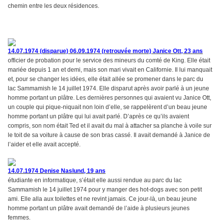
chemin entre les deux résidences.
14.07.1974 (disparue) 06.09.1974 (retrouvée morte) Janice Ott, 23 ans
officier de probation pour le service des mineurs du comté de King. Elle était
mariée depuis 1 an et demi, mais son mari vivait en Californie. Il lui manquait
et, pour se changer les idées, elle était allée se promener dans le parc du
lac Sammamish le 14 juillet 1974. Elle disparut après avoir parlé à un jeune
homme portant un plâtre. Les dernières personnes qui avaient vu Janice Ott,
un couple qui pique-niquait non loin d’elle, se rappelèrent d’un beau jeune
homme portant un plâtre qui lui avait parlé. D’après ce qu’ils avaient
compris, son nom était Ted et il avait du mal à attacher sa planche à voile sur
le toit de sa voiture à cause de son bras cassé. Il avait demandé à Janice de
l’aider et elle avait accepté.
14.07.1974 Denise Naslund, 19 ans
étudiante en informatique, s’était elle aussi rendue au parc du lac
Sammamish le 14 juillet 1974 pour y manger des hot-dogs avec son petit
ami. Elle alla aux toilettes et ne revint jamais. Ce jour-là, un beau jeune
homme portant un plâtre avait demandé de l’aide à plusieurs jeunes
femmes.