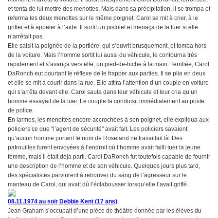
et tenta de lui mettre des menottes. Mais dans sa précipitation, il se trompa et
referma les deux menottes sur le même poignet. Carol se mit à crier, à le
griffer et à appeler à l’aide. Il sortit un pistolet et menaça de la tuer si elle
n’arrêtait pas.
Elle saisit la poignée de la portière, qui s’ouvrit brusquement, et tomba hors
de la voiture. Mais l’homme sortit lui aussi du véhicule, le contourna très
rapidement et s’avança vers elle, un pied-de-biche à la main. Terrifiée, Carol
DaRonch eut pourtant le réflexe de le frapper aux parties. Il se plia en deux
et elle se mit à courir dans la rue. Elle attira l’attention d’un couple en voiture
qui s’arrêta devant elle. Carol sauta dans leur véhicule et leur cria qu’un
homme essayait de la tuer. Le couple la conduisit immédiatement au poste
de police.
En larmes, les menottes encore accrochées à son poignet, elle expliqua aux
policiers ce que "l’agent de sécurité" avait fait. Les policiers savaient
qu’aucun homme portant le nom de Roseland ne travaillait là. Des
patrouilles furent envoyées à l’endroit où l’homme avait failli tuer la jeune
femme, mais il était déjà parti. Carol DaRonch fut toutefois capable de fournir
une description de l’homme et de son véhicule. Quelques jours plus tard,
des spécialistes parvinrent à retrouver du sang de l’agresseur sur le
manteau de Carol, qui avait dû l’éclabousser lorsqu’elle l’avait griffé.
08.11.1974 au soir Debbie Kent (17 ans)
Jean Graham s’occupait d’une pièce de théâtre donnée par les élèves du