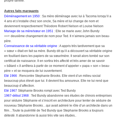
propre famille.
Autres faits marquants
Déménagement en 1950
: Sa mère déménage avec lui à Tacoma lorsqu’il a
4 ans et s’installe chez son oncle, Sa mère et lui change de nom et
deviennent respectivement Théodore Robert Nelson et Louise Nelson
Mariage de sa mère/sœur en 1951
: Elle se marie avec John Bundy
==>
deuxième changement de nom pour Ted. Il n’aimera jamais son beau-
père.
Connaissance de sa véritable origine
: A appris très tardivement que sa
« sœur » était en fait sa mère. Bundy dit qu’il a découvert sa véritable origine
en fouillant dans les papiers de sa sœur/mère. Il serait alors tombé sur son
certificat de naissance. Il en sortira très affecté et très amer de se savoir
« bâtard ».Il arrêtera à partir de ce moment d’appeler « papa » son « beau-
père » et se moquera de lui ouvertement.
Eté 1966
: Rencontre Stephanie Brooks. Elle vient d’un milieu social
beaucoup plus élevé que lui. Il devient fou amoureux. Elle ne lui rend que
beaucoup d’affection.
Eté 1967
Stéphanie Brooks rompt avec Ted Bundy
1967-début 1968
: Ted Bundy abandonne ses études de chinois entreprises
pour séduire Stéphanie et s’inscrit en architecture pour tenter de séduire de
nouveau Stéphanie Brooks…qui avait admiré le rôle d’un architecte dans un
film…Toute la puérilité de Ted Bundy que Stephanie Brooks a toujours
détesté. Il abandonne là aussi très vite ses études..