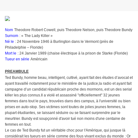
Nom
Theodore Robert Cowell, puis Theodore Nelson, puis Theodore Bundy
Surnom
: « The Lady Killer »
Né le
: 24 Novembre 1946 à Burlington dans le Vermont (près de
Philadelphie – Floride)
Mort le
: 24 Janvier 1989 (chaise électrique à la prison de Starke (Floride)
Tueur en série
Américain
PREAMBULE
Ted Bundy, homme beau, intelligent, cultivé, ayant fait des études d’avocat et
ayant travaillé notamment pour le ministère de la justice,la radio et ayant fait
campagne d’un candidat républicain proche des mormons, est un des serial
killer les plus connus.Il a violé et assassiné "officiellement" 32 jeunes
femmes dans tout le pays, trouvées dans des campus, à l'université ou bien
prises en auto-stop. Ses victimes sont toutes de jolies jeunes femmes, la
plupart étudiantes, se laissant séduire ou se faisant surprendre par le
meurtrier. Bundy est soupçonné d'avoir tué non moins d'une centaine de
femmes en tout.
Le cas de Ted Bundy fut un véritable choc pour l'Amérique, qui jusque là
considérait les tueurs en série comme des fous vivant exclus du monde : Or