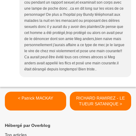
cou pendant un rapport sexuel,et examinait son corps avec
une lampe de poche donc ..ca en dit long sur les vices de ce
personnage! De plus a l'hopital psy Bundy téléphonait aux
malades la nuit en les menacant ou proposant des délires
sexuels donc il y aurait du y avoir des plaintes!Je pense que
cet homme a été protégé,trop protégé ou alors on avait peur
de le dénoncer dont son amie Meg anders,bien naive mais
personnellement j'aurais affaire a ce type de mec je le largue
le vire de chez moi violemment et pose une main courante!!
Ca aurait peut être évité tous ces crimes atroces si Meg
anders avait appellé les flics et posé une main courante.il
était dérangé depuis longtemps! Bien triste..
< Patrick MACKAY
RICHARD RAMIREZ - LE
TUEUR SATANIQUE >
Hébergé par Overblog
Top articles