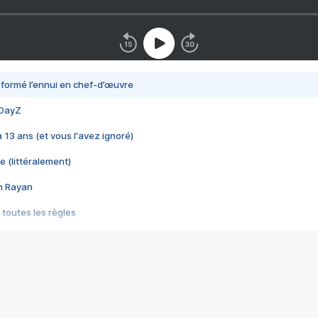
nsformé l’ennui en chef-d’œuvre
 DayZ
 a 13 ans (et vous l'avez ignoré)
e (littéralement)
im Rayan
 toutes les règles
s les jeux vidéo
us choquant de Rockstar ? - Le scandale BULLY
e plus moche de Steam
du RÊVE tourne au CAUCHEMAR