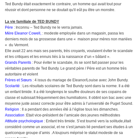
Ted Bundy était exactement le contraire, un homme qui avait tout pour
réussir et dont personne ne se doutait qu'il eût pu être un monstre.
La vie familiale de TED BUNDY
Père
: Inconnu – Ted Bundy ne le verra jamais.
Mère Eleanor Cowell,
: modeste employée dans un magasin, passa les
derniers mois de sa grossesse dans une « maison pour mères non mariées
« du Vermont.
Elle avait 22 ans mais ses parents, très croyants, voulaient éviter le scandale
et les critiques et les ennuis liés à la naissance d’un « bâtard ».
Grands Parents
: Pour éviter le scandale, ils se sont fait passer pour les
véritables parents de Ted Bundy. Le grand père / Père est un homme très
autoritaire et violent
Frères et Sœurs
: 4 issus du mariage de Eleanor/Louise avec John Bundy.
Scolarité
: Les résultats scolaires de Ted Bundy sont dans la norme. Il a été
un enfant timide. Il a été longtemps le souffre douleurs de ses copains de
classe et subissait fréquemment des humiliations. Il obtint son bac avec une
moyenne juste assez correcte pour être admis à l’université de Puget Sound.
Religion
: Il a pendant des années été à l’église tous les dimanches.
Association
:Etait vice-président de l’amicale des jeunes méthodistes
Attitude psychologique
: Enfant très timide. S’est tourné vers la solitude,était
considéré comme un associal, et ne s’est jamais lié pendant ses études à un
.
quelconque groupe d’amis
A toujours méprisé le statut modeste de sa