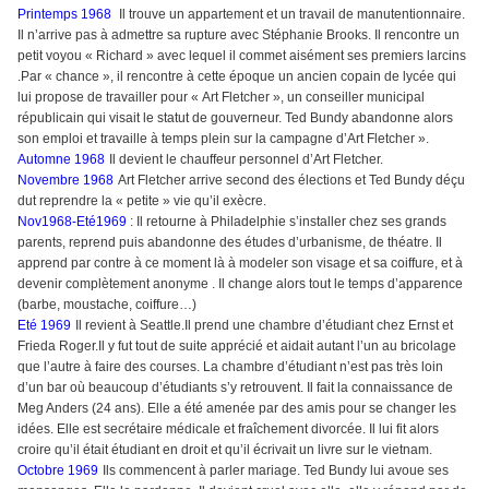
Printemps 1968
Il trouve un appartement et un travail de manutentionnaire.
Il n’arrive pas à admettre sa rupture avec Stéphanie Brooks. Il rencontre un
petit voyou « Richard » avec lequel il commet aisément ses premiers larcins
.Par « chance », il rencontre à cette époque un ancien copain de lycée qui
lui propose de travailler pour « Art Fletcher », un conseiller municipal
républicain qui visait le statut de gouverneur. Ted Bundy abandonne alors
son emploi et travaille à temps plein sur la campagne d’Art Fletcher ».
Automne 1968
Il devient le chauffeur personnel d’Art Fletcher.
Novembre 1968
Art Fletcher arrive second des élections et Ted Bundy déçu
dut reprendre la « petite » vie qu’il exècre.
Nov1968-Eté1969
: Il retourne à Philadelphie s’installer chez ses grands
parents, reprend puis abandonne des études d’urbanisme, de théatre. Il
apprend par contre à ce moment là à modeler son visage et sa coiffure, et à
devenir complètement anonyme . Il change alors tout le temps d’apparence
(barbe, moustache, coiffure…)
Eté 1969
Il revient à Seattle.Il prend une chambre d’étudiant chez Ernst et
Frieda Roger.Il y fut tout de suite apprécié et aidait autant l’un au bricolage
que l’autre à faire des courses. La chambre d’étudiant n’est pas très loin
d’un bar où beaucoup d’étudiants s’y retrouvent. Il fait la connaissance de
Meg Anders (24 ans). Elle a été amenée par des amis pour se changer les
idées. Elle est secrétaire médicale et fraîchement divorcée. Il lui fit alors
croire qu’il était étudiant en droit et qu’il écrivait un livre sur le vietnam.
Octobre 1969
Ils commencent à parler mariage. Ted Bundy lui avoue ses