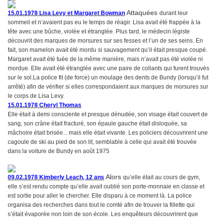
Attaquées
15.01.1978 Lisa Levy et Margaret Bowman
durant leur
sommeil et n’avaient pas eu le temps de réagir. Lisa avait été frappée à la
tête avec une bûche, violée et étranglée. Plus tard, le médecin légiste
découvrit des marques de morsures sur ses fesses et l’un de ses seins. En
fait, son mamelon avait été mordu si sauvagement qu’il était presque coupé.
Margaret avait été tuée de la même manière, mais n’avait pas été violée ni
mordue. Elle avait été étranglée avec une paire de collants qui furent trouvés
sur le sol.La police fit (de force) un moulage des dents de Bundy (lorsqu’il fut
arrêté) afin de vérifier si elles correspondaient aux marques de morsures sur
le corps de Lisa Levy.
15.01.1978 Cheryl Thomas
Elle était à demi consciente et presque dénudée, son visage était couvert de
sang, son crâne était fracturé, son épaule gauche était disloquée, sa
mâchoire était brisée... mais elle était vivante. Les policiers découvrirent une
cagoule de ski au pied de son lit, semblable à celle qui avait été trouvée
dans la voiture de Bundy en août 1975
Alors
09.02.1978 Kimberly Leach, 12 ans
qu’elle était au cours de gym,
elle s’est rendu compte qu’elle avait oublié son porte-monnaie en classe et
est sortie pour aller le chercher. Elle disparu à ce moment là. La police
organisa des recherches dans tout le comté afin de trouver la fillette qui
s’était évaporée non loin de son école. Les enquêteurs découvrirent que