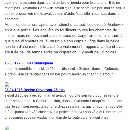
oublié un magazine dans leur chambre et monta pour le chercher. Elle ne
revint pas. Raymond Gadowski savait qu’elle se sentait un peu mal ce soir-là
et monta pour voir si elle avait besoin d’aide. Mais elle n’était pas dans la
chambre.
Au milieu de la nuit, après avoir cherché partout, bouleversé, Gadowski
appela la police. Les enquêteurs fouillèrent toutes les chambres de
l’hôtel, mais ne trouvèrent aucune trace de Caryn.Un mois plus tard, à
quelques kilomètres de là, on trouva son corps nu figé dans la neige,
non loin d’une route. Elle avait été violemment frappée à la tête et avait
été tuée peu de temps après sa disparition. Il y avait peu d’indices.
15.03.1975 Julie Cunningham
une jolie monitrice de ski de 26 ans, disparut à Golden, dans le Colorado,
alors qu’elle se rendait dans un bar pour y noyer un chagrin d’amour
06.04.1975 Denise Oliverson, 25 ans
s’était disputée avec son mari et avait enfourché son vélo pour se rendre
chez ses parents, à Grand Junction, dans le Colorado.Lorsqu’elle ne revint
pas, le soir, son époux téléphona chez ses parents, qui lui apprirent qu’elle
n’était jamais arrivée chez eux. La police découvrit son vélo et l’une de ses
chaussures sous un viaduc, non loin de la route qu’elle avait prise