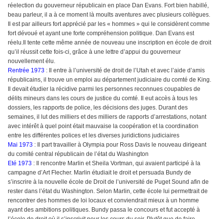
réelection du gouverneur républicain en place Dan Evans. Fort bien habillé,
beau parleur, il a à ce moment là moults aventures avec plusieurs collègues.
Il est par ailleurs fort apprécié par les « hommes » qui le considèrent comme
fort dévoué et ayant une forte compréhension politique. Dan Evans est
réelu.Il tente cette même année de nouveau une inscription en école de droit
qu’il réussit cette fois-ci, grâce à une lettre d’appui du gouverneur
nouvellement élu.
Rentrée 1973
: Il entre à l’université de droit de l’Utah et avec l’aide d’amis
républicains, il trouve un emploi au département judiciaire du comté de King.
Il devait étudier la récidive parmi les personnes reconnues coupables de
délits mineurs dans les cours de justice du comté. Il eut accès à tous les
dossiers, les rapports de police, les décisions des juges. Durant des
semaines, il lut des milliers et des milliers de rapports d’arrestations, notant
avec intérêt à quel point était mauvaise la coopération et la coordination
entre les différentes polices et les diverses juridictions judiciaires
Mai 1973
: Il part travailler à Olympia pour Ross Davis le nouveau dirigeant
du comité central républicain de l’état du Washington
Eté 1973
: Il rencontre Marlin et Sheila Vortman, qui avaient participé à la
campagne d’Art Flecher. Marlin étudiait le droit et persuada Bundy de
s’inscrire à la nouvelle école de Droit de l’université de Puget Sound afin de
rester dans l’état du Washington. Selon Marlin, cette école lui permettrait de
rencontrer des hommes de loi locaux et conviendrait mieux à un homme
ayant des ambitions politiques. Bundy passa le concours et fut accepté à