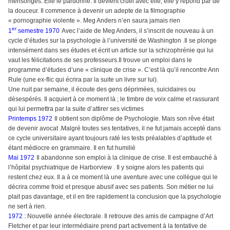
mensonges. Elle le pardonne. Il devient cruel avec elle, elle y répond par de
la douceur. Il commence à devenir un adepte de la filmographie
« pornographie violente ». Meg Anders n’en saura jamais rien
er
1
semestre 1970
Avec l’aide de Meg Anders, il s’inscrit de nouveau à un
cycle d’études sur la psychologie à l’université de Washington .Il se plonge
intensément dans ses études et écrit un article sur la schizophrénie qui lui
vaut les félicitations de ses professeurs.Il trouve un emploi dans le
programme d’études d’une « clinique de crise ». C’est là qu’il rencontre Ann
Rule (une ex-flic qui écrira par la suite un livre sur lui).
Une nuit par semaine, il écoute des gens déprimées, suicidaires ou
désespérés. Il acquiert à ce moment là ; le timbre de voix calme et rassurant
qui lui permettra par la suite d’attirer ses victimes
Printemps 1972
Il obtient son diplôme de Psychologie. Mais son rêve était
de devenir avocat .Malgré toutes ses tentatives, il ne fut jamais accepté dans
ce cycle universitaire ayant toujours raté les tests préalables d’aptitude et
étant médiocre en grammaire. Il en fut humilié
Mai 1972
Il abandonne son emploi à la clinique de crise. Il est embauché à
l’hôpital psychiatrique de Harborview . Il y soigne alors les patients qui
restent chez eux. Il a à ce moment là une aventure avec une collègue qui le
décrira comme froid et presque abusif avec ses patients. Son métier ne lui
plait pas davantage, et il en tire rapidement la conclusion que la psychologie
ne sert à rien.
1972
: Nouvelle année électorale. Il retrouve des amis de campagne d’Art
Fletcher et par leur intermédiaire prend part activement à la tentative de