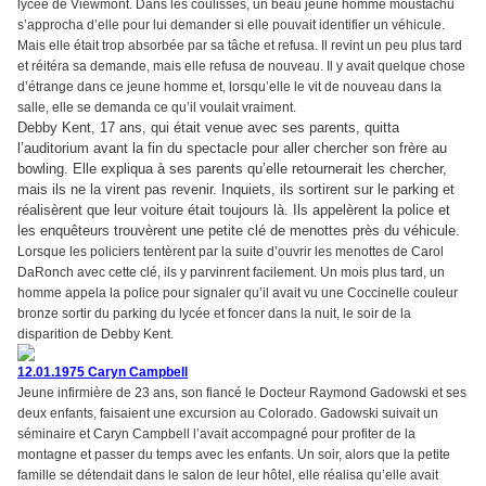
lycée de Viewmont. Dans les coulisses, un beau jeune homme moustachu
s’approcha d’elle pour lui demander si elle pouvait identifier un véhicule.
Mais elle était trop absorbée par sa tâche et refusa. Il revint un peu plus tard
et réitéra sa demande, mais elle refusa de nouveau. Il y avait quelque chose
d’étrange dans ce jeune homme et, lorsqu’elle le vit de nouveau dans la
salle, elle se demanda ce qu’il voulait vraiment.
Debby Kent, 17 ans, qui était venue avec ses parents, quitta
l’auditorium avant la fin du spectacle pour aller chercher son frère au
bowling. Elle expliqua à ses parents qu’elle retournerait les chercher,
mais ils ne la virent pas revenir. Inquiets, ils sortirent sur le parking et
réalisèrent que leur voiture était toujours là. Ils appelèrent la police et
les enquêteurs trouvèrent une petite clé de menottes près du véhicule.
Lorsque les policiers tentèrent par la suite d’ouvrir les menottes de Carol
DaRonch avec cette clé, ils y parvinrent facilement. Un mois plus tard, un
homme appela la police pour signaler qu’il avait vu une Coccinelle couleur
bronze sortir du parking du lycée et foncer dans la nuit, le soir de la
disparition de Debby Kent.
12.01.1975 Caryn Campbell
Jeune infirmière de 23 ans, son fiancé le Docteur Raymond Gadowski et ses
deux enfants, faisaient une excursion au Colorado. Gadowski suivait un
séminaire et Caryn Campbell l’avait accompagné pour profiter de la
montagne et passer du temps avec les enfants. Un soir, alors que la petite
famille se détendait dans le salon de leur hôtel, elle réalisa qu’elle avait