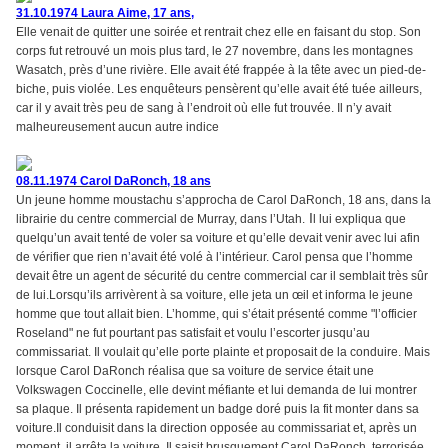
31.10.1974 Laura Aime, 17 ans,
Elle venait de quitter une soirée et rentrait chez elle en faisant du stop. Son
corps fut retrouvé un mois plus tard, le 27 novembre, dans les montagnes
Wasatch, près d’une rivière. Elle avait été frappée à la tête avec un pied-de-
biche, puis violée. Les enquêteurs pensèrent qu’elle avait été tuée ailleurs,
car il y avait très peu de sang à l’endroit où elle fut trouvée. Il n’y avait
malheureusement aucun autre indice
08.11.1974 Carol DaRonch, 18 ans
Un jeune homme moustachu s’approcha de Carol DaRonch, 18 ans, dans la
I
librairie du centre commercial de Murray, dans l’Utah.
l lui expliqua que
quelqu’un avait tenté de voler sa voiture et qu’elle devait venir avec lui afin
de vérifier que rien n’avait été volé à l’intérieur. Carol pensa que l’homme
devait être un agent de sécurité du centre commercial car il semblait très sûr
de lui.Lorsqu’ils arrivèrent à sa voiture, elle jeta un œil et informa le jeune
homme que tout allait bien. L’homme, qui s’était présenté comme "l’officier
Roseland" ne fut pourtant pas satisfait et voulu l’escorter jusqu’au
commissariat. Il voulait qu’elle porte plainte et proposait de la conduire. Mais
lorsque Carol DaRonch réalisa que sa voiture de service était une
Volkswagen Coccinelle, elle devint méfiante et lui demanda de lui montrer
sa plaque. Il présenta rapidement un badge doré puis la fit monter dans sa
voiture.Il conduisit dans la direction opposée au commissariat et, après un
moment, il arrêta la voiture. Il saisit brusquement Carol DaRonch, terrorisée,