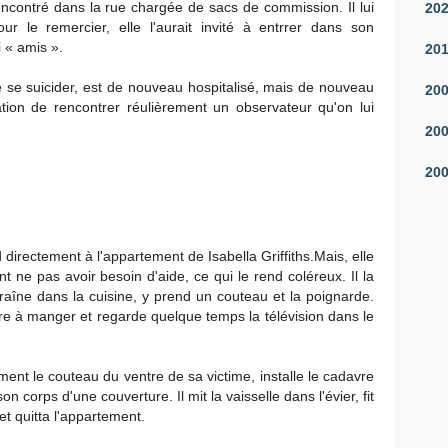
t rencontré dans la rue chargée de sacs de commission. Il lui
20
ur le remercier, elle l'aurait invité à entrrer dans son
 « amis ».
20
e se suicider, est de nouveau hospitalisé, mais de nouveau
20
gation de rencontrer réulièrement un observateur qu'on lui
20
20
d directement à l'appartement de Isabella Griffiths.Mais, elle
nt ne pas avoir besoin d'aide, ce qui le rend coléreux. Il la
 traîne dans la cuisine, y prend un couteau et la poignarde.
pare à manger et regarde quelque temps la télévision dans le
ement le couteau du ventre de sa victime, installe le cadavre
 corps d'une couverture. Il mit la vaisselle dans l'évier, fit
 et quitta l'appartement.