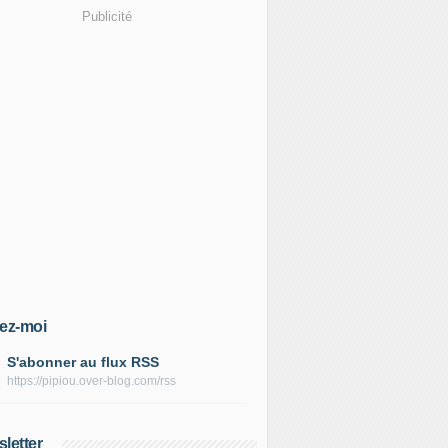
Publicité
ez-moi
S'abonner au flux RSS
https://pipiou.over-blog.com/rss
letter