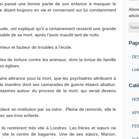
si passé une bonne partie de son enfance à masquer le
Abonn
 disant toujours en vie et conservant sur lui constamment
articl
 suite, ont expliqué qu'il a certainement ressenti une grande
able de sa mort, après l'avoir maudit tant de nuits.
Pag
nteur et fauteur de troubles à l'école.
DE
es de torture contre les animaux, dont la tortue de famille
es églises.
Lin
e attirance pour la mort, que les psychiatres attribuent à
r la manière dont ses camarades de guerre étaient abattus.
Caté
antasmes autour du process de la mort, qui serait devenu
HO
placé en institution par sa mère . Pleine de remords, elle le
AP
ec ses trois enfants.
FE
 ils rentrèrent très vite à Londres. Les frères et sœurs ne
nt vite le centre de bagarres. Une de ses sœurs, Marion,