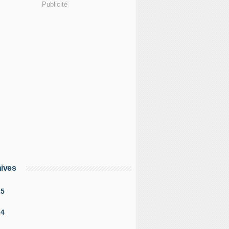
Publicité
ives
25
24