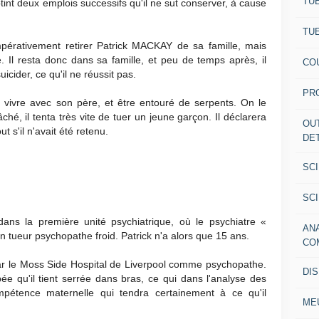
TU
nt deux emplois successifs qu'il ne sut conserver, à cause
TU
impérativement retirer Patrick MACKAY de sa famille, mais
e. Il resta donc dans sa famille, et peu de temps après, il
CO
icider, ce qu'il ne réussit pas.
PR
it vivre avec son père, et être entouré de serpents. On le
ché, il tenta très vite de tuer un jeune garçon. Il déclarera
OU
ut s'il n'avait été retenu.
DE
SC
SC
 dans la première unité psychiatrique, où le psychiatre «
AN
tueur psychopathe froid. Patrick n'a alors que 15 ans.
CO
par le Moss Side Hospital de Liverpool comme psychopathe.
DI
e qu'il tient serrée dans bras, ce qui dans l'analyse des
ompétence maternelle qui tendra certainement à ce qu'il
ME