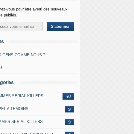
ez-vous pour être averti des nouveaux
es publiés.
es
S GENS COMME NOUS ?
ks
gories
MMES SERIAL KILLERS
40
PEL A TEMOINS
9
MMES SERIAL KILLERS
9