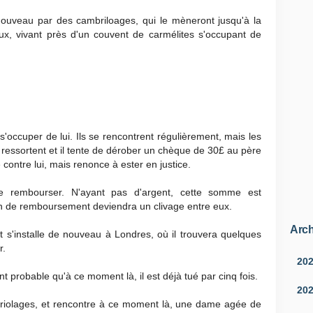
nouveau par des cambriloages, qui le mèneront jusqu'à la
ux, vivant près d'un couvent de carmélites s'occupant de
 s'occuper de lui. Ils se rencontrent régulièrement, mais les
ressortent et il tente de dérober un chèque de 30£ au père
ntre lui, mais renonce à ester en justice.
 rembourser. N'ayant pas d'argent, cette somme est
tion de remboursement deviendra un clivage entre eux.
Arch
s'installe de nouveau à Londres, où il trouvera quelques
r.
20
nt probable qu'à ce moment là, il est déjà tué par cinq fois.
20
riolages, et rencontre à ce moment là, une dame agée de