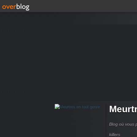
Meurtr
Blog où vous p
killers