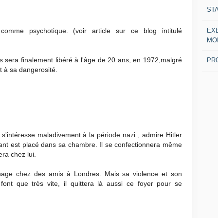
ST
EX
comme psychotique. (voir article sur ce blog intitulé
MO
s sera finalement libéré à l'âge de 20 ans, en 1972,malgré
PR
t à sa dangerosité.
l s'intéresse maladivement à la période nazi , admire Hitler
éant est placé dans sa chambre. Il se confectionnera même
ra chez lui.
ménage chez des amis à Londres. Mais sa violence et son
ont que très vite, il quittera là aussi ce foyer pour se