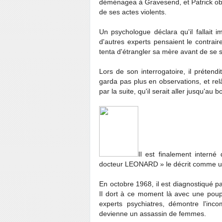
déménagea à Gravesend, et Patrick obti
de ses actes violents.
Un psychologue déclara qu'il fallait 
d'autres experts pensaient le contrair
tenta d'étrangler sa mère avant de se su
Lors de son interrogatoire, il prétend
garda pas plus en observations, et relâ
par la suite, qu'il serait aller jusqu'au bo
Il est finalement interné
docteur LEONARD » le décrit comme un 
En octobre 1968, il est diagnostiqué 
Il dort à ce moment là avec une poupé
experts psychiatres, démontre l'inc
devienne un assassin de femmes.